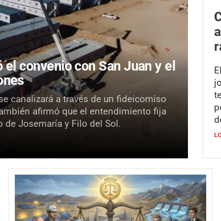
C
a
r
ó el convenio con San Juan y el
E
lones
j
t
se canalizará a través de un fideicomiso
p
También afirmó que el entendimiento fija
d
o de Josemaría y Filo del Sol.
L