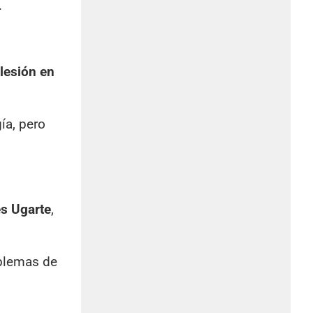
.
lesión en
ía, pero
es Ugarte
,
oblemas de