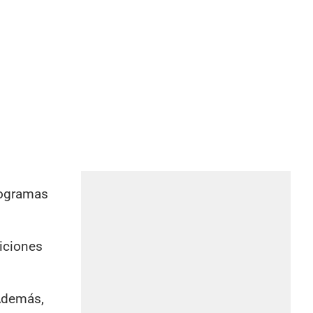
rogramas
diciones
 Además,