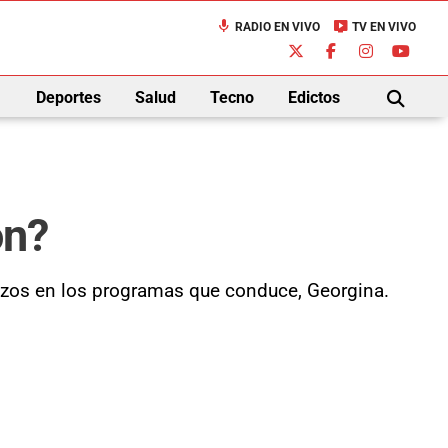
mic
live_tv
RADIO EN VIVO
TV EN VIVO
down
Deportes
Salud
Tecno
Edictos
BUSCAR
ón?
lazos en los programas que conduce, Georgina.